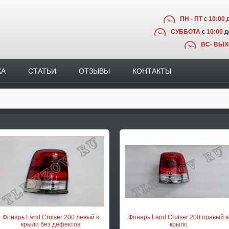
ПН - ПТ
с
10:00
СУББОТА
с
10:00
д
ВС- ВЫ
КА
СТАТЬИ
ОТЗЫВЫ
КОНТАКТЫ
Фонарь Land Cruiser 200 левый в
Фонарь Land Cruiser 200 правый в
крыло без дефектов
крыло