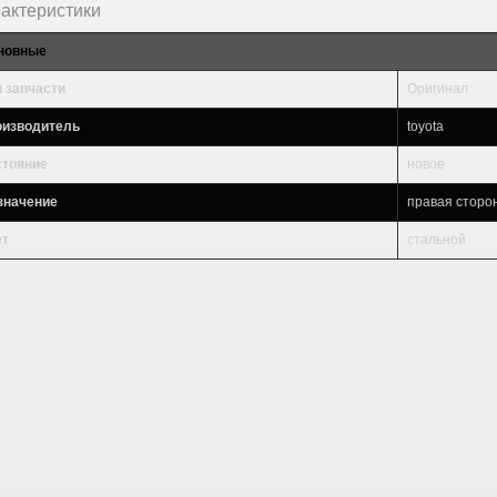
актеристики
новные
 запчасти
Оригинал
оизводитель
toyota
стояние
новое
значение
правая сторо
ет
стальной