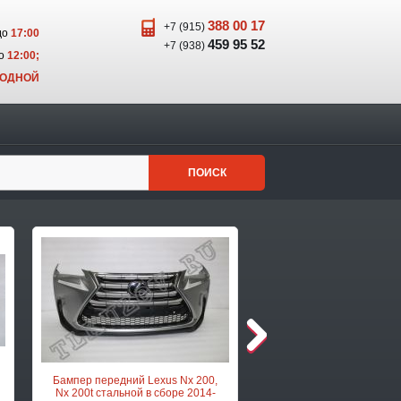
388 00 17
+7 (915)
до
17:00
459 95 52
+7 (938)
о
12:00;
ХОДНОЙ
ПОИСК
Бампер передний Lexus Nx 200,
Бампер передний Lexus 
Nx 200t стальной в сборе 2014-
Rx 300, Rx 350 черный 