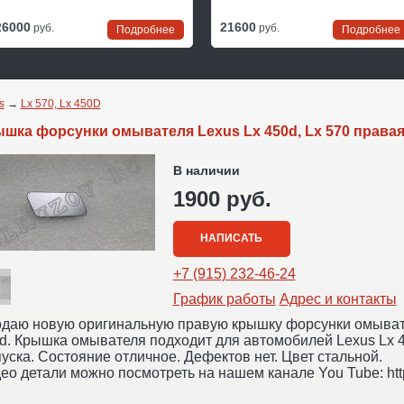
26000
21600
руб.
руб.
Подробнее
Подробнее
s
→
Lx 570, Lx 450D
шка форсунки омывателя Lexus Lx 450d, Lx 570 права
В наличии
1900 руб.
НАПИСАТЬ
+7 (915) 232-46-24
График работы
Адрес и контакты
даю новую оригинальную правую крышку форсунки омывател
d. Крышка омывателя подходит для автомобилей Lexus Lx 45
уска. Состояние отличное. Дефектов нет. Цвет стальной.
ео детали можно посмотреть на нашем канале You Tube: http