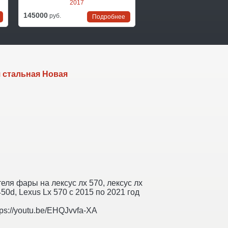
2017
под установку 2015-
145000
170000
руб.
руб.
Подробнее
По
я стальная Новая
я фары на лексус лх 570, лексус лх
0d, Lexus Lx 570 c 2015 по 2021 год
s://youtu.be/EHQJvvfa-XA