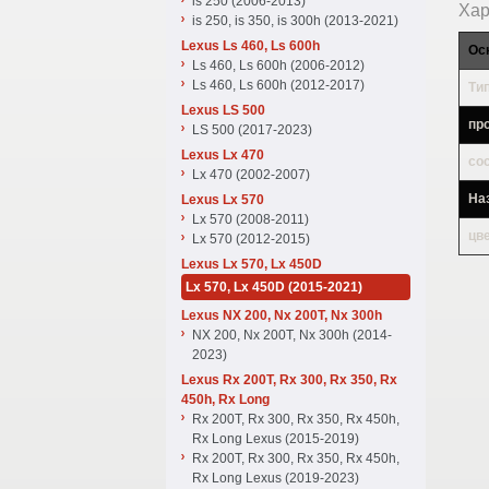
is 250 (2006-2013)
Хар
is 250, is 350, is 300h (2013-2021)
Lexus Ls 460, Ls 600h
Ос
Ls 460, Ls 600h (2006-2012)
Ls 460, Ls 600h (2012-2017)
Тип
Lexus LS 500
пр
LS 500 (2017-2023)
Lexus Lx 470
со
Lx 470 (2002-2007)
На
Lexus Lx 570
Lx 570 (2008-2011)
цв
Lx 570 (2012-2015)
Lexus Lx 570, Lx 450D
Lx 570, Lx 450D (2015-2021)
Lexus NX 200, Nx 200T, Nx 300h
NX 200, Nx 200T, Nx 300h (2014-
2023)
Lexus Rx 200T, Rx 300, Rx 350, Rx
450h, Rx Long
Rx 200T, Rx 300, Rx 350, Rx 450h,
Rx Long Lexus (2015-2019)
Rx 200T, Rx 300, Rx 350, Rx 450h,
Rx Long Lexus (2019-2023)