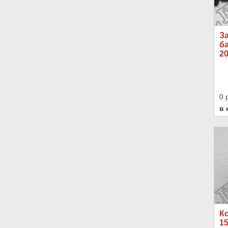
З
ба
2
0 
в 
К
1