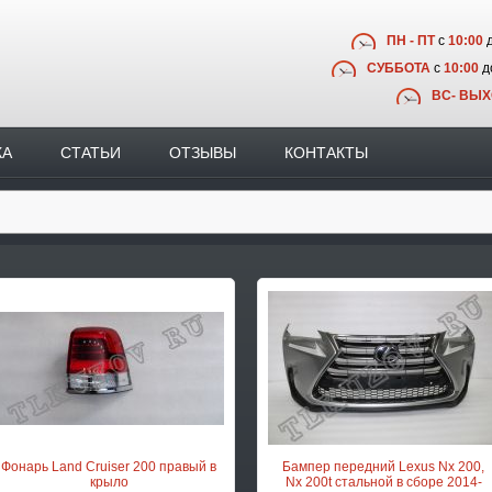
ПН - ПТ
с
10:00
СУББОТА
с
10:00
д
ВС- ВЫ
КА
СТАТЬИ
ОТЗЫВЫ
КОНТАКТЫ
Фонарь Land Cruiser 200 правый в
Бампер передний Lexus Nx 200,
крыло
Nx 200t стальной в сборе 2014-