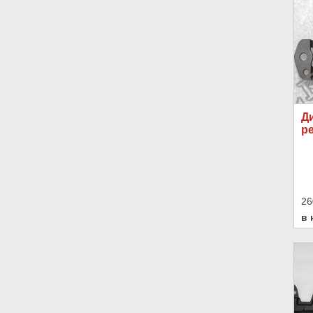
Ди
ре
26
в 