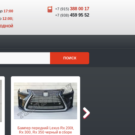
388 00 17
+7 (915)
до
17:00
459 95 52
+7 (938)
о
12:00;
ХОДНОЙ
ПОИСК
Бампер передний Lexus Rx 200t,
Багажник Rav 4 (4) рес
Rx 300, Rx 350 черный в сборе
белый перламутр под 