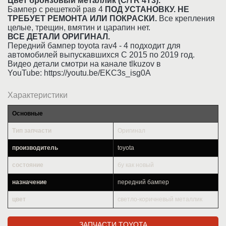
Цвет бронзовый металлик (C/TR 4T3).
Бампер с решеткой рав 4
ПОД УСТАНОВКУ. НЕ
ТРЕБУЕТ РЕМОНТА ИЛИ ПОКРАСКИ.
Все крепления
целые, трещин, вмятин и царапин нет.
ВСЕ ДЕТАЛИ ОРИГИНАЛ.
Передний бампер toyota rav4 - 4 подходит для
автомобилей выпускавшихся С 2015 по 2019 год.
Видео детали смотри на канале tlkuzov в
YouTube: https://youtu.be/EKC3s_isg0A
Характеристики
Основные
Тип запчасти
Оригинал
производитель
toyota
состояние
бу как новый
назначение
передний бампер
цвет
светло-коричневый металлик
ЗАПЧАСТИ TOYOTA