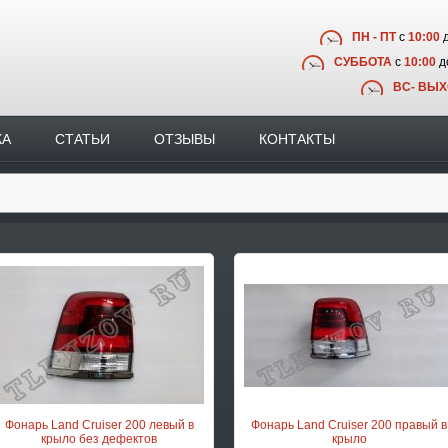
ПН - ПТ
с
10:00
СУББОТА
с
10:00
д
ВС- ВЫ
КА
СТАТЬИ
ОТЗЫВЫ
КОНТАКТЫ
Фонарь Land Cruiser 200 левый в
Фонарь Land Cruiser 200 правый в
крыло без дефектов
крыло