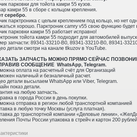
чик парковки для тойота камри 55 кузов.
ар камри 55 в сборе с кольцом крепления.
т серебро.
чик парктроника с целым креплением под кольцо, но нет од
жаться хорошо. Парктроник camry v55 свою функцию будет 
чик парковки камри 55 работает исправно!
ктроник тойота камри 55 подходит для автомобилей выпуск
ер запчасти: 89341-33210-B0, 89341-33210-B0, 89341-3321
ео детали смотри на канале tlkuzov в YouTube.
КАЗАТЬ ЗАПЧАСТЬ МОЖНО ПРЯМО СЕЙЧАС ПОЗВОНИ
ПРАВИВ СООБЩЕНИЕ WhatsApp, Telegram.
можна оплата на расчетный счёт для Организаций
можен наличный и безналичный расчет.
ео детали высылаем WhatsApp или Viber, Telegram.
айн показ детали.
антия на любую запчасть.
равка в города России в день покупки.
можна отправка в регион любой транспортной компанией
тавка в любую точку Москвы (услуга платная).
тавка до транспортной компании «Деловые линии», «ЖелДо
еления Почты России упаковка в стрейч и картон 200 рублей
актеристики