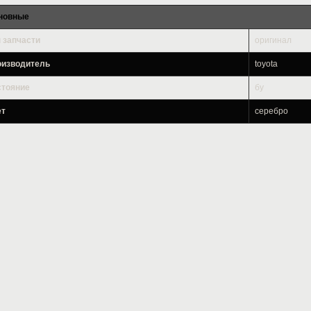
новные
 запчасти
оригинал
оизводитель
toyota
стояние
бу
ет
серебро