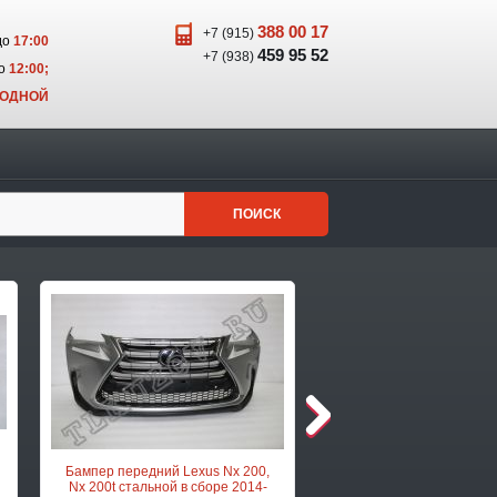
388 00 17
+7 (915)
до
17:00
459 95 52
+7 (938)
о
12:00;
ХОДНОЙ
ПОИСК
Бампер передний Lexus Nx 200,
Бампер передний Lexus 
Nx 200t стальной в сборе 2014-
Rx 300, Rx 350 черный 